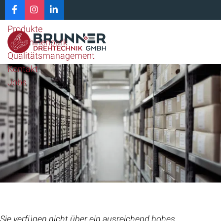
Home
Unternehmen
Produkte
Maschinenpark
Qualitätsmanagement
Kontakt
Jobs
Sie verfügen nicht über ein ausreichend hohes